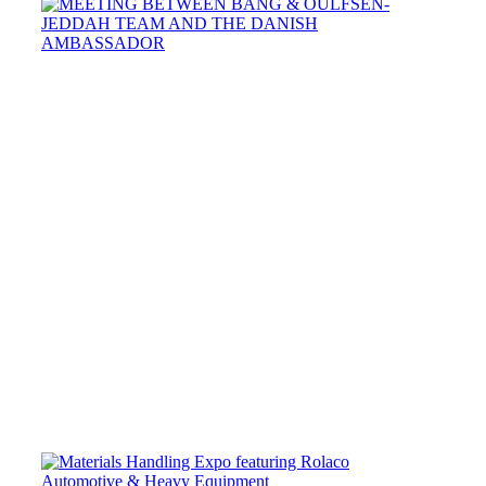
MEETING
BETWEEN
BANG
&
OULFSEN-
JEDDAH
TEAM
AND
THE
DANISH
AMBASSADOR
07
/
04
/
2019
رولاكو