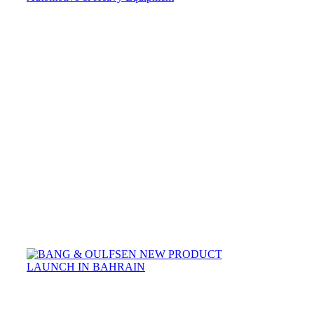
للأليات
و
المعدات
الثقيلة
تشارك
في
معرض
المعدات
07
/
04
/
2019
N/ABANG
&
OULFSEN
NEW