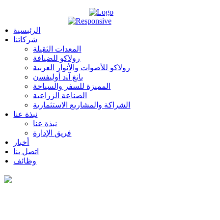
الرئيسية
شركاتنا
المعدات الثقيلة
رولاكو للضيافة
رولاكو للأصوات والأنوار العربية
بانغ آﻨد أوﻟﻴﻔﺴن
المميزة للسفر والسياحة
الصناعة الزراعية
الشراكة والمشاريع الاستثمارية
نبذة عنا
نبذة عنا
فريق الإدارة
أخبار
اتصل بنا
وظائف