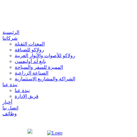
X
الرئيسية
شركاتنا
المعدات الثقيلة
رولاكو للضيافة
رولاكو للأصوات والأنوار العربية
بانغ آﻨد أوﻟﻴﻔﺴن
المميزة للسفر والسياحة
الصناعة الزراعية
الشراكة والمشاريع الاستثمارية
نبذة عنا
نبذة عنا
فريق الإدارة
أخبار
اتصل بنا
وظائف
العربية