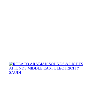
PRODUCT
LAUNCH
IN
BAHRAIN
04
/
04
/
2019
N/A
06
/
12
/
2018